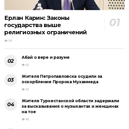
Ерлан Карин: Законы
государства выше
религиозных ограничений
54
Абай о вере и разуме
42
Жителя Петропавловска осудили за
оскорбление Пророка Мухаммеда
42
Жителя Туркестанской области задержали
за высказывания о музыкантах и женщинах
на тое
40