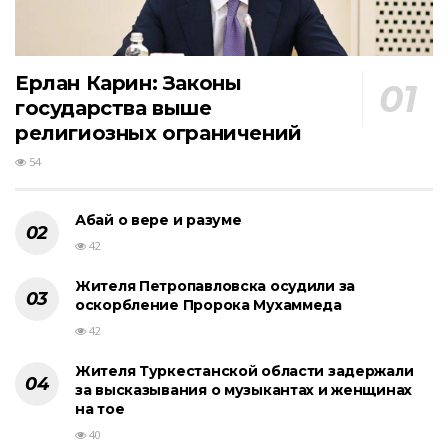
Ерлан Карин: Законы
государства выше
религиозных ограничений
54
Абай о вере и разуме
42
Жителя Петропавловска осудили за
оскорбление Пророка Мухаммеда
42
Жителя Туркестанской области задержали
за высказывания о музыкантах и женщинах
на тое
40