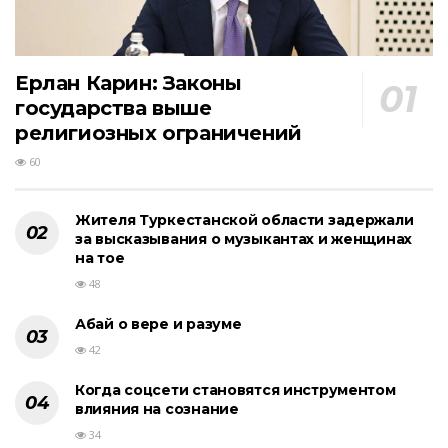
Ерлан Карин: Законы
государства выше
религиозных ограничений
60
Жителя Туркестанской области задержали
за высказывания о музыкантах и женщинах
на тое
48
Абай о вере и разуме
42
Когда соцсети становятся инструментом
влияния на сознание
34