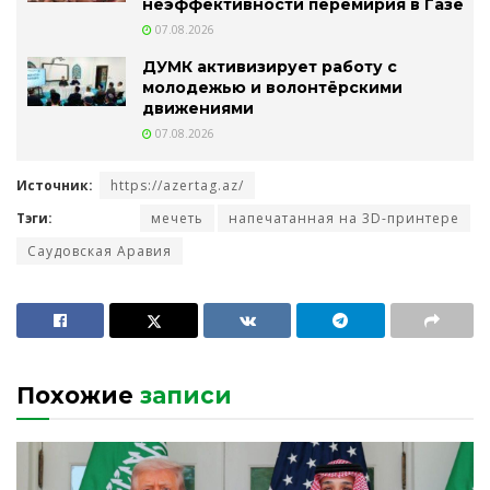
неэффективности перемирия в Газе
07.08.2026
ДУМК активизирует работу с
молодежью и волонтёрскими
движениями
07.08.2026
Источник:
https://azertag.az/
Тэги:
мечеть
напечатанная на 3D-принтере
Саудовская Аравия
Похожие
записи