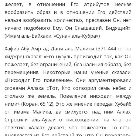
желает, в отношении Его атрибутов нельзя
вообразить образ и в отношении Его действий
нельзя вообразить количество, преславен Он, нет
ничего подобного Ему, Он Слышащий, Видящий».
(Имам аль-Байхаки, «Сунан аль-Кубра»)
Хафиз Абу Амр ад-Дани аль-Малики (371-444 гг. по
хиджре) сказал: «Его нузуль происходит так, как Он
пожелает, без ограничений, без наличия образа, без
перемещения. Некоторые наши ученые сказали:
«Нисходит Его повеление». Они аргументировали
словами Аллаха «Тот, Кто сотворил семь небес и
столько же земель. Повеление нисходит между
ними» (Коран, 65:12). Это же мнение передал Хубайб
от имама Малика, да смилуется над ним Аллах.
Спросили аль-Аузаи о нисхождении, на что он
ответил: «Аллах делает, что пожелает». То есть:
выявляется из Его действий то, что Он пожелает».