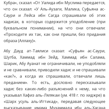
Кубра», сказал: «От Уалида ибн Муслима передается,
что он сказал: «У Аль-Аузаги, Малика, Суфьяна ас-
Саури и Лейса ибн Сагда спрашивали об этих
хадисах, в которых содержится уподобление (при
буквальном понимании), на что они отвечали:
«Проходите их так, как они пришли, без придания
образа (Аллаху)».
Абу Дауд ат-Таялиси сказал: «Суфьян ас-Саури,
Шугба, Хаммад ибн Зейд, Хаммад ибн Салама,
Шарик, Абу Ауанат не ограничивали, не уподобляли
и не сравнивали, приводили хадис и не спрашивали
«как?», а когда их спрашивали, отвечали лишь
преданием». То есть, дословно пересказывали
хадис без каких-либо разъяснений к нему, на что
указывал Хафиз аль-Лялякаи (ум. 418 г. по хиджре) в
«Шарх усуль аль-Игтикад», передавая следующее
высказывание имама Мухаммада ибн аль-Хасана