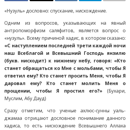
«Нузуль» дословно: спускание, нисхождение.
Одним из вопросов, указывающих на явный
антропоморфизм саляфитов, является вопрос о
«нузуль». Всему причиной хадис, в котором сказано:
«С наступлением последней трети каждой ночи
наш Всеблагой и Всевышний Господь янзилю
(букв. нисходит) к нижнему небу, говоря: «Кто
станет обращаться ко Мне с мольбами, чтобы Я
ответил ему? Кто станет просить Меня, чтобы Я
даровал ему? Кто станет молить Меня о
прощении, чтобы Я простил его?»
(Бухари,
Муслим, Абу Дауд)
Сразу отметим, что ученые ахлюс-сунны уаль-
джамаа отрицают дословное понимание данного
хадиса, то есть нисхождение Всевышнего Аллаха