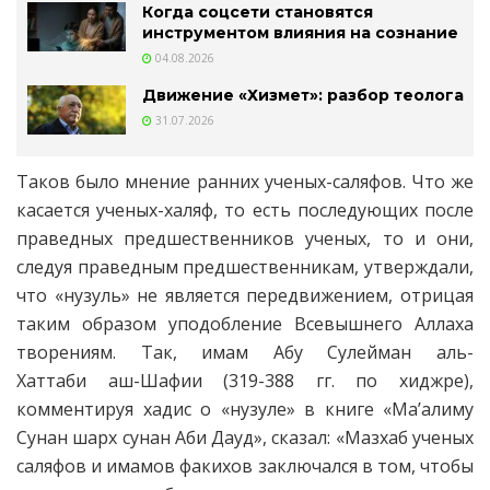
Когда соцсети становятся
инструментом влияния на сознание
04.08.2026
Движение «Хизмет»: разбор теолога
31.07.2026
Таков было мнение ранних ученых-саляфов. Что же
касается ученых-халяф, то есть последующих после
праведных предшественников ученых, то и они,
следуя праведным предшественникам, утверждали,
что «нузуль» не является передвижением, отрицая
таким образом уподобление Всевышнего Аллаха
творениям. Так, имам Абу Сулейман аль-
Хаттаби аш-Шафии (319-388 гг. по хиджре),
комментируя хадис о «нузуле» в книге «Ма’алиму
Сунан шарх сунан Аби Дауд», сказал: «Мазхаб ученых
саляфов и имамов факихов заключался в том, чтобы