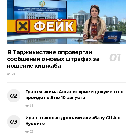
В Таджикистане опровергли
сообщения о новых штрафах за
ношение хиджаба
78
Гранты акима Астаны: прием документов
пройдет с 5 по 10 августа
65
Иран атаковал дронами авиабазу США в
Кувейте
53