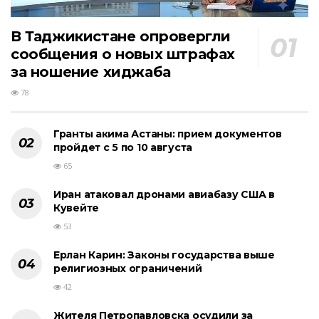
В Таджикистане опровергли
сообщения о новых штрафах
за ношение хиджаба
78
Гранты акима Астаны: прием документов
пройдет с 5 по 10 августа
65
Иран атаковал дронами авиабазу США в
Кувейте
53
Ерлан Карин: Законы государства выше
религиозных ограничений
42
Жителя Петропавловска осудили за