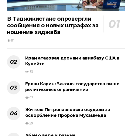
В Таджикистане опровергли
сообщения о новых штрафах за
ношение хиджаба
81
Иран атаковал дронами авиабазу США в
Кувейте
53
Ерлан Карин: Законы государства выше
религиозных ограничений
47
Жителя Петропавловска осудили за
оскорбление Пророка Мухаммеда
39
Абай о вере и разуме