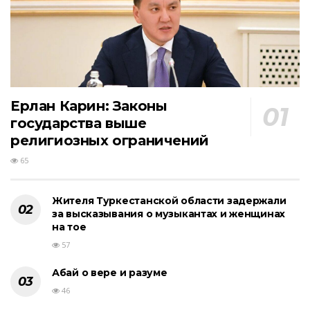
Ерлан Карин: Законы
государства выше
религиозных ограничений
65
Жителя Туркестанской области задержали
за высказывания о музыкантах и женщинах
на тое
57
Абай о вере и разуме
46