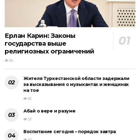
Ерлан Карин: Законы
государства выше
религиозных ограничений
66
Жителя Туркестанской области задержали
за высказывания о музыкантах и женщинах
на тое
62
Абай о вере и разуме
52
Воспитание сегодня – порядок завтра
42