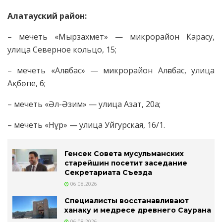
Алатауский район:
– мечеть «Мырзахмет» — микрорайон Карасу,
улица Северное кольцо, 15;
– мечеть «Алғабас» — микрорайон Алғабас, улица
Ақбөпе, 6;
– мечеть «Әл-Әзим» — улица Азат, 20а;
– мечеть «Нұр» — улица Уйгурская, 16/1.
Генсек Совета мусульманских
старейшин посетит заседание
Секретариата Съезда
06.08.2026
Специалисты восстанавливают
ханаку и медресе древнего Саурана
06.08.2026