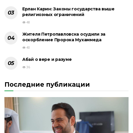
Ерлан Карин: Законы государства выше
религиозных ограничений
48
Жителя Петропавловска осудили за
оскорбление Пророка Мухаммеда
40
Абай о вере и разуме
36
Последние публикации