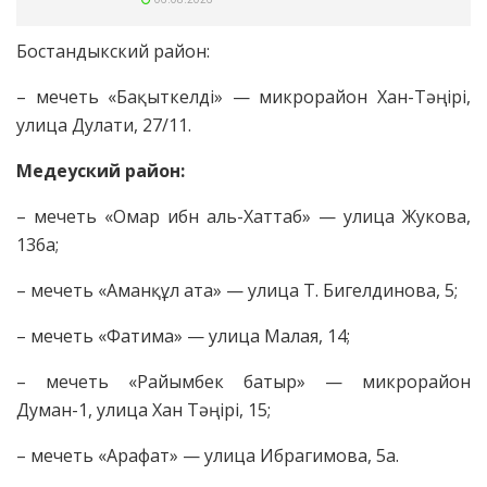
Бостандыкский район:
– мечеть «Бақыткелді» — микрорайон Хан-Тәңірі,
улица Дулати, 27/11.
Медеуский район:
– мечеть «Омар ибн аль-Хаттаб» — улица Жукова,
136а;
– мечеть «Аманқұл ата» — улица Т. Бигелдинова, 5;
– мечеть «Фатима» — улица Малая, 14;
– мечеть «Райымбек батыр» — микрорайон
Думан-1, улица Хан Тәңірі, 15;
– мечеть «Арафат» — улица Ибрагимова, 5а.