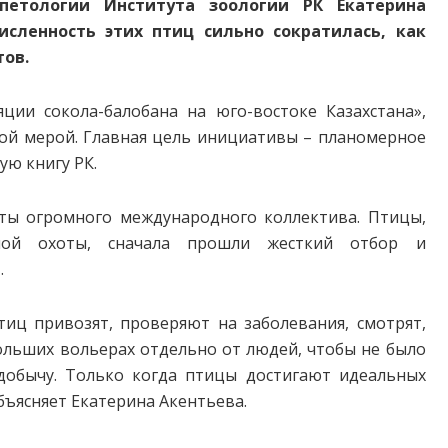
петологии Института зоо­логии РК Екатерина
исленность этих птиц сильно сократилась, как
тов.
ции сокола-балобана на юго-востоке Казахстана»,
мой мерой. Главная цель инициативы – планомерное
ую книгу РК.
оты огромного международного коллектива. Птицы,
иной охоты, сначала прошли жесткий отбор и
.
иц привозят, проверяют на заболевания, смотрят,
больших вольерах отдельно от людей, чтобы не было
добычу. Только когда птицы достигают идеальных
бъясняет Екатерина Акентьева.