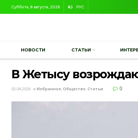
Суббота, 8 августа, 2026
ҚАЗ
РУС
НОВОСТИ
СТАТЬИ
ИНТЕР
В Жетысу возрождаю
0
02.04.2026
в
Избранное
,
Общество
,
Статьи