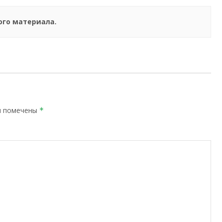
ого материала.
я помечены
*