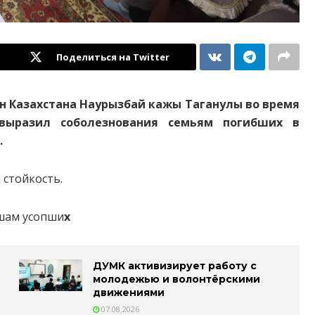
Поделиться на Twitter
н Казахстана Наурызбай кажы Таганулы во время
выразил соболезнования семьям погибших в
.
 стойкость.
шам усопши
х
ДУМК активизирует работу с
молодежью и волонтёрскими
движениями
07.08.2026